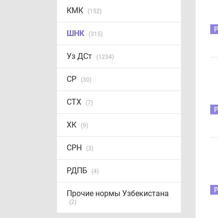
КМК
(152)
ШНК
(315)
Уз ДСт
(1234)
СР
(30)
СТХ
(7)
ХК
(9)
СРН
(3)
РДПБ
(4)
Прочие нормы Узбекистана
(2)