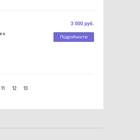
3 000 руб.
в в
Подробности
11
12
13