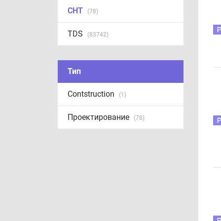
СНТ
(78)
TDS
(83742)
Тип
Contstruction
(1)
Проектирование
(78)