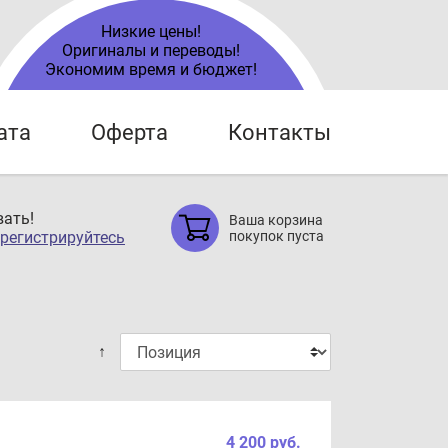
Низкие цены!
Оригиналы и переводы!
Экономим время и бюджет!
ата
Оферта
Контакты
ать!
Ваша корзина
регистрируйтесь
покупок пуста
↑
4 200 руб.