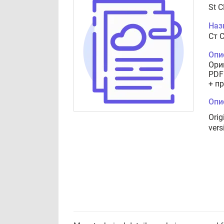
St C
Наз
Ст 
Опи
Ори
PDF
+ п
Опи
Orig
vers