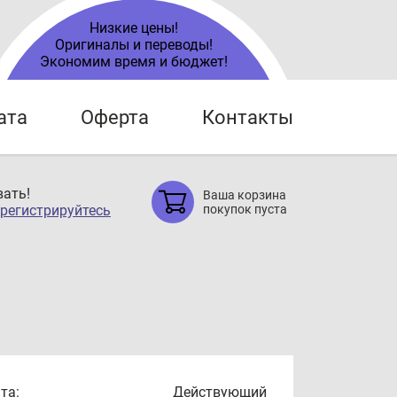
Низкие цены!
Оригиналы и переводы!
Экономим время и бюджет!
ата
Оферта
Контакты
ать!
Ваша корзина
регистрируйтесь
покупок пуста
та:
Действующий