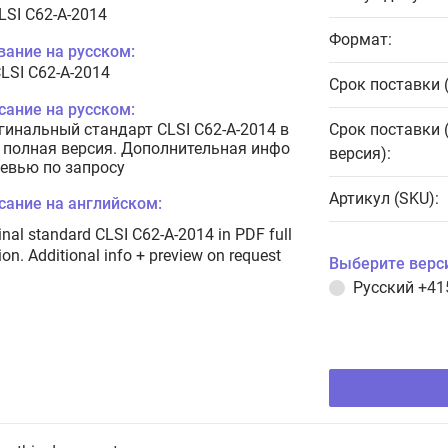
LSI C62-A-2014
Формат:
вание на русском:
CLSI C62-A-2014
Срок поставки 
сание на русском:
гинальный стандарт CLSI C62-A-2014 в
Срок поставки 
 полная версия. Дополнительная инфо
версия):
ревью по запросу
Артикул (SKU):
сание на английском:
inal standard CLSI C62-A-2014 in PDF full
ion. Additional info + preview on request
Выберите верс
Русский
+41