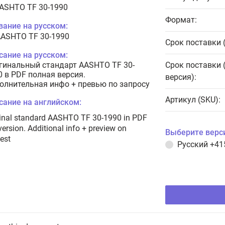
AASHTO TF 30-1990
Формат:
вание на русском:
AASHTO TF 30-1990
Срок поставки 
сание на русском:
гинальный стандарт AASHTO TF 30-
Срок поставки 
0 в PDF полная версия.
версия):
олнительная инфо + превью по запросу
Артикул (SKU):
сание на английском:
inal standard AASHTO TF 30-1990 in PDF
 version. Additional info + preview on
Выберите верс
est
Русский
+41