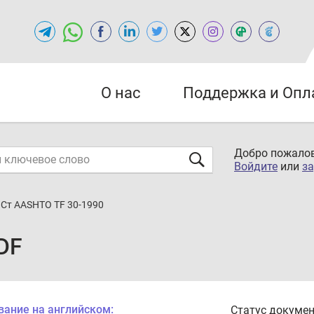
О нас
Поддержка и Опл
Добро пожалов
Войдите
или
за
Cт AASHTO TF 30-1990
DF
вание на английском:
Статус докумен