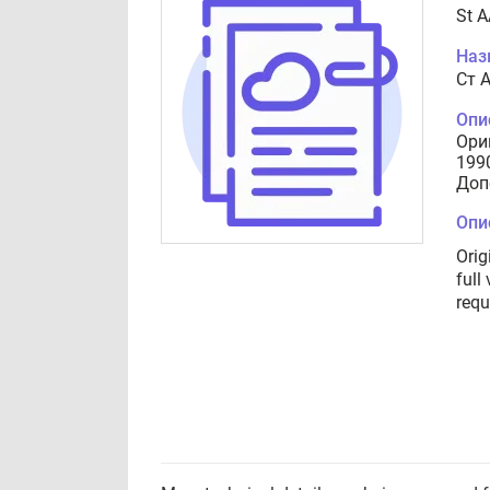
St 
Наз
Cт 
Опи
Ори
199
Доп
Опи
Orig
full
requ