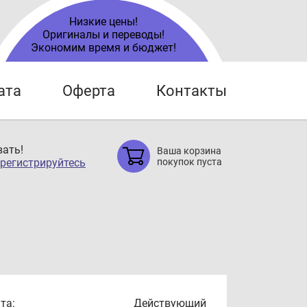
Низкие цены!
Оригиналы и переводы!
Экономим время и бюджет!
ата
Оферта
Контакты
ать!
Ваша корзина
регистрируйтесь
покупок пуста
та:
Действующий