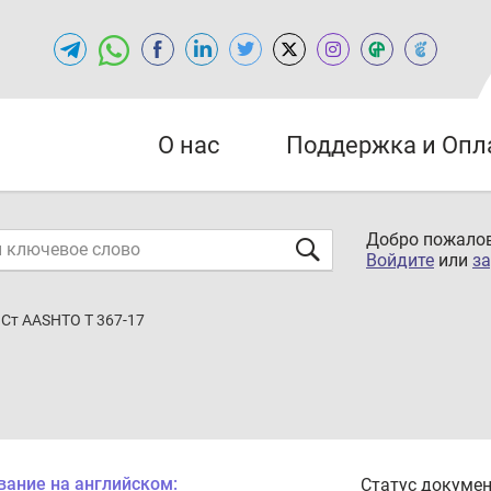
О нас
Поддержка и Опл
Добро пожалов
Войдите
или
за
Cт AASHTO T 367-17
вание на английском:
Статус докумен