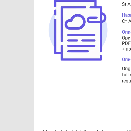
St 
Наз
Cт 
Опи
Ори
PDF
+ п
Опи
Orig
full
requ