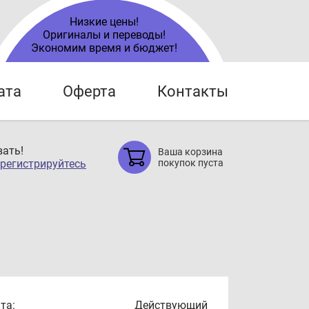
Низкие цены!
Оригиналы и переводы!
Экономим время и бюджет!
ата
Оферта
Контакты
ать!
Ваша корзина
регистрируйтесь
покупок пуста
та:
Действующий