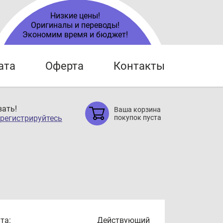
Низкие цены!
Оригиналы и переводы!
Экономим время и бюджет!
ата
Оферта
Контакты
ать!
Ваша корзина
регистрируйтесь
покупок пуста
та:
Действующий