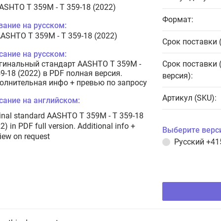
AASHTO T 359M - T 359-18 (2022)
Формат:
вание на русском:
AASHTO T 359M - T 359-18 (2022)
Срок поставки 
сание на русском:
гинальный стандарт AASHTO T 359M -
Срок поставки 
9-18 (2022) в PDF полная версия.
версия):
олнительная инфо + превью по запросу
Артикул (SKU):
сание на английском:
inal standard AASHTO T 359M - T 359-18
2) in PDF full version. Additional info +
Выберите верс
iew on request
Русский
+41