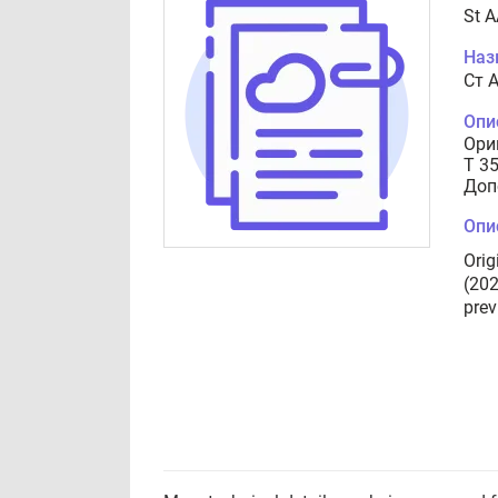
St 
Наз
Cт 
Опи
Ори
T 35
Доп
Опи
Orig
(202
prev