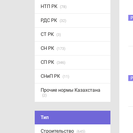
НТП РК
(78)
РДС РК
(32)
СТ РК
(3)
СН РК
(173)
СП РК
(346)
СНиП РК
(11)
Прочие нормы Казахстана
(2)
Тип
Строительство
(645)