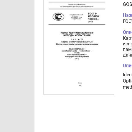
GOS
Наз
ГОС
Опи
Кар
исп
пам
дан
Опи
Iden
Opti
met