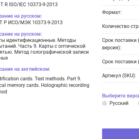
T R ISO/IEC 10373-9-2013
Формат:
вание на русском:
Т Р ИСО/МЭК 10373-9-2013
Количество стр
сание на русском:
ты идентификационные. Методы
Срок поставки 
ытаний. Часть 9. Карты с оптической
версия):
ятью. Метод голографической записи
ных
Срок поставки 
сание на английском:
Артикул (SKU):
tification cards. Test methods. Part 9.
cal memory cards. Holographic recording
hod
Выберите верс
Русский