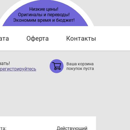
Низкие цены!
Оригиналы и переводы!
Экономим время и бюджет!
ата
Оферта
Контакты
ать!
Ваша корзина
регистрируйтесь
покупок пуста
та:
Действующий