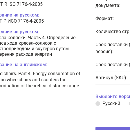
T R ISO 7176-4-2005
документа:
вание на русском:
Формат:
Т Р ИСО 7176-4-2005
Количество стр
сание на русском:
сла-коляски. Часть 4. Определение
аса хода кресел-колясок с
Срок поставки 
ктроприводом и скутеров путем
версия):
ерения расхода энергии
сание на английском:
Срок поставки 
lchairs. Part 4. Energy consumption of
Артикул (SKU):
tric wheelchairs and scooters for
rmination of theoretical distance range
Выберите верс
Русский