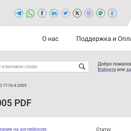
О нас
Поддержка и Опл
Добро пожалов
Войдите
или
за
О 7176-4-2005
005 PDF
вание на английском:
Статус