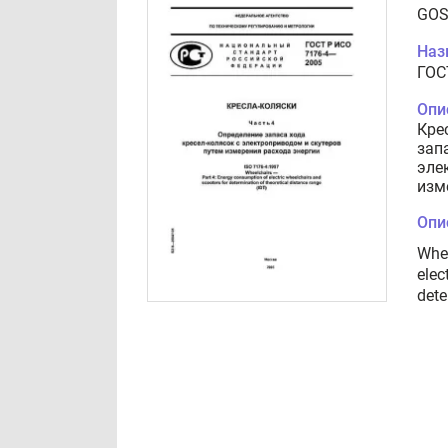
GOS
Наз
ГОС
Опи
Кре
зап
эле
изм
Опи
Whee
elec
dete