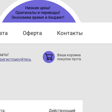
Низкие цены!
Оригиналы и переводы!
Экономим время и бюджет!
ата
Оферта
Контакты
ать!
Ваша корзина
регистрируйтесь
покупок пуста
та:
Действующий