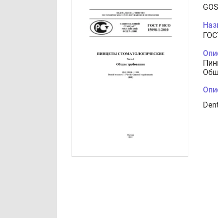
GOS
Наз
ГОС
Опи
Пин
Общ
Опи
Dent