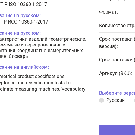
T R ISO 10360-1-2017
Формат:
вание на русском:
Т Р ИСО 10360-1-2017
Количество стр
сание на русском:
актеристики изделий геометрические.
Срок поставки 
емочные и перепроверочные
версия):
ытания координатно-измерительных
ин. Словарь
Срок поставки 
сание на английском:
Артикул (SKU):
etrical product specifications.
ptance and reverification tests for
dinate measuring machines. Vocabulary
Выберите верс
Русский