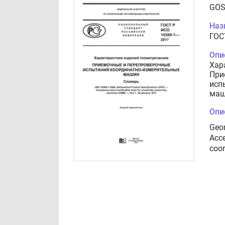
GOS
Наз
ГОС
Опи
Хар
При
исп
маш
Опи
Geom
Acce
coor