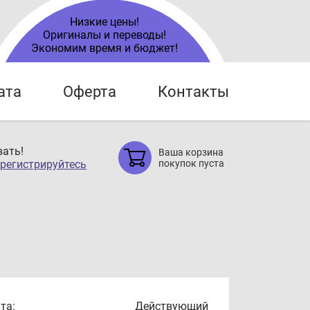
Низкие цены!
Оригиналы и переводы!
Экономим время и бюджет!
ата
Оферта
Контакты
ать!
Ваша корзина
регистрируйтесь
покупок пуста
та:
Действующий