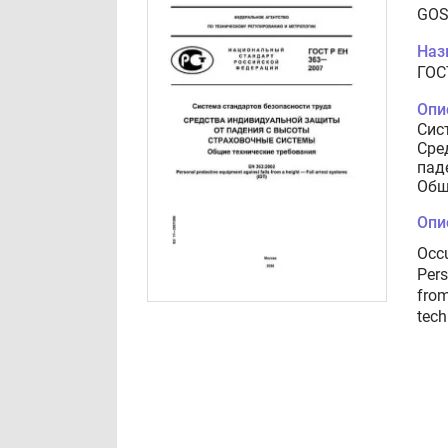
GOS
Наз
ГОС
Опи
Сис
Сре
пад
Общ
Опи
Occu
Pers
from
tech