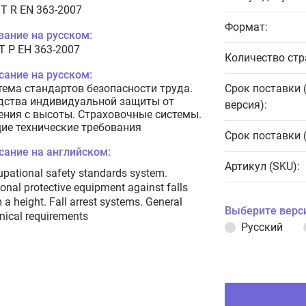
T R EN 363-2007
Формат:
вание на русском:
Т Р ЕН 363-2007
Количество стр
сание на русском:
тема стандартов безопасности труда.
Срок поставки 
дства индивидуальной защиты от
версия):
ения с высоты. Страховочные системы.
ие технические требования
Срок поставки 
сание на английском:
Артикул (SKU):
pational safety standards system.
onal protective equipment against falls
 a height. Fall arrest systems. General
Выберите верс
nical requirements
Русский