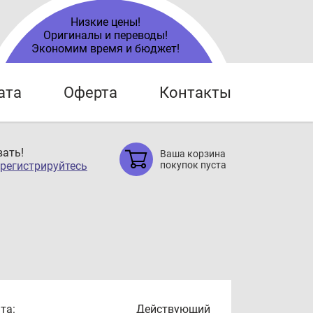
Низкие цены!
Оригиналы и переводы!
Экономим время и бюджет!
ата
Оферта
Контакты
ать!
Ваша корзина
регистрируйтесь
покупок пуста
та:
Действующий