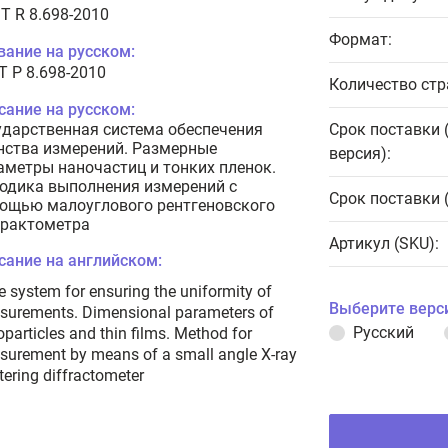
T R 8.698-2010
Формат:
вание на русском:
Т Р 8.698-2010
Количество стр
сание на русском:
ударственная система обеспечения
Срок поставки 
нства измерений. Размерные
версия):
аметры наночастиц и тонких пленок.
одика выполнения измерений с
Срок поставки 
ощью малоуглового рентгеновского
рактометра
Артикул (SKU):
сание на английском:
e system for ensuring the uniformity of
Выберите верс
surements. Dimensional parameters of
Русский
particles and thin films. Method for
urement by means of a small angle X-ray
tering diffractometer