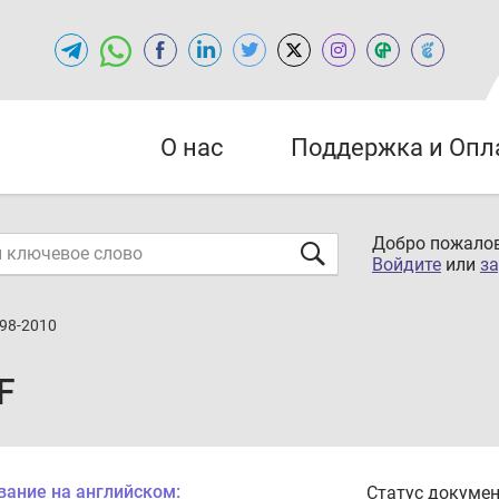
О нас
Поддержка и Опл
Добро пожалов
Войдите
или
за
698-2010
F
вание на английском:
Статус докумен