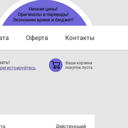
Низкие цены!
Оригиналы и переводы!
Экономим время и бюджет!
ата
Оферта
Контакты
ать!
Ваша корзина
регистрируйтесь
покупок пуста
та:
Действующий