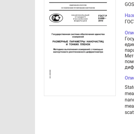
GOS
Наз
ГОС
Опи
Гос
еди
пар
Мет
пом
диф
Опи
Stat
mea
nano
meas
scat