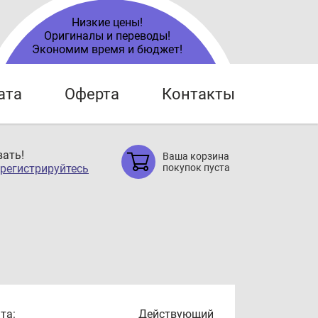
Низкие цены!
Оригиналы и переводы!
Экономим время и бюджет!
ата
Оферта
Контакты
ать!
Ваша корзина
регистрируйтесь
покупок пуста
та:
Действующий