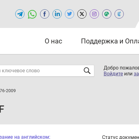
О нас
Поддержка и Опл
Добро пожалов
Войдите
или
за
676-2009
F
вание на английском:
Статус докумен