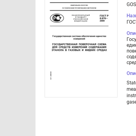
GOS
Наз
ГОС
Опи
Гос
еди
пов
сод
сре
Опи
Stat
meas
inst
gase