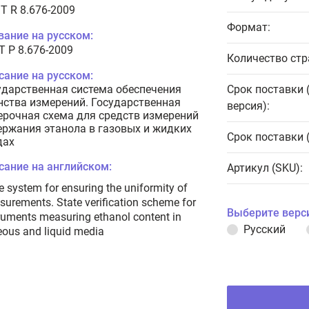
T R 8.676-2009
Формат:
вание на русском:
Т Р 8.676-2009
Количество стр
сание на русском:
ударственная система обеспечения
Срок поставки 
нства измерений. Государственная
версия):
ерочная схема для средств измерений
ержания этанола в газовых и жидких
Срок поставки 
дах
сание на английском:
Артикул (SKU):
e system for ensuring the uniformity of
urements. State verification scheme for
Выберите верс
ruments measuring ethanol content in
Русский
ous and liquid media