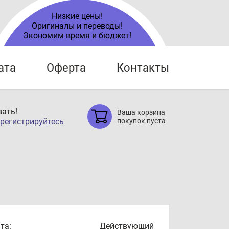
Низкие цены!
Оригиналы и переводы!
Экономим время и бюджет!
ата
Оферта
Контакты
ать!
Ваша корзина
регистрируйтесь
покупок пуста
та:
Действующий