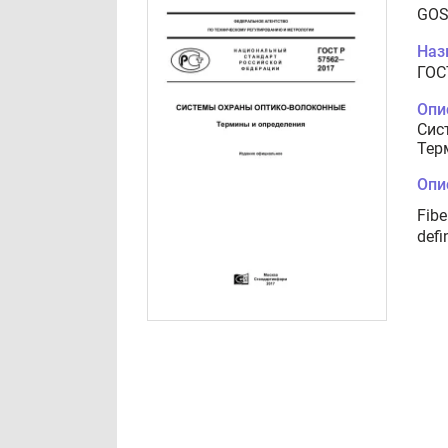
GOS
Наз
ГОС
Опи
Сис
Тер
Опи
Fibe
defi