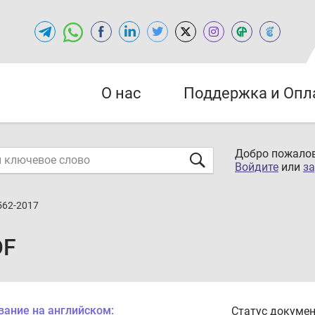
О нас
Поддержка и Опл
Добро пожалов
Войдите
или
за
562-2017
DF
вание на английском:
Статус докумен