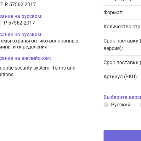
T R 57562-2017
Формат:
вание на русском:
Т Р 57562-2017
Количество стр
сание на русском:
темы охраны оптико-волоконные.
Срок поставки 
мины и определения
версия):
сание на английском:
Срок поставки 
r-optic security system. Terms and
nitions
Артикул (SKU):
Выберите верс
Русский