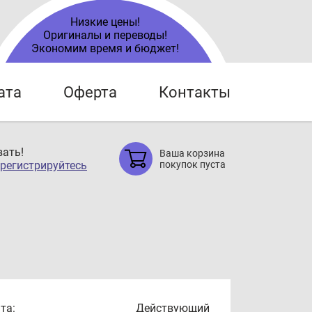
Низкие цены!
Оригиналы и переводы!
Экономим время и бюджет!
ата
Оферта
Контакты
ать!
Ваша корзина
регистрируйтесь
покупок пуста
та:
Действующий