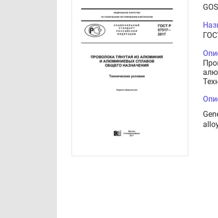
GOS
Наз
ГОС
Опи
Про
алю
Тех
Опи
Gen
allo