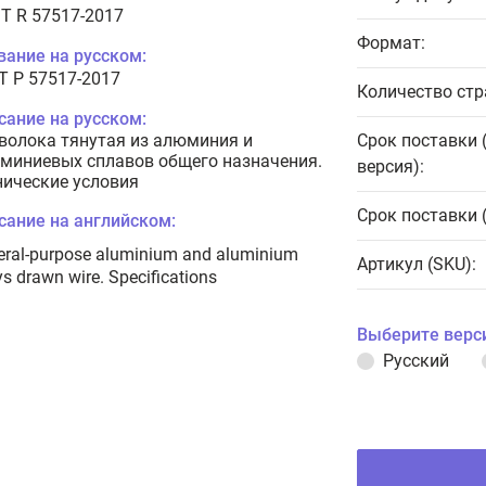
T R 57517-2017
Формат:
вание на русском:
Т Р 57517-2017
Количество стр
сание на русском:
волока тянутая из алюминия и
Срок поставки 
миниевых сплавов общего назначения.
версия):
нические условия
Срок поставки 
сание на английском:
eral-purpose aluminium and aluminium
Артикул (SKU):
ys drawn wire. Specifications
Выберите верс
Русский