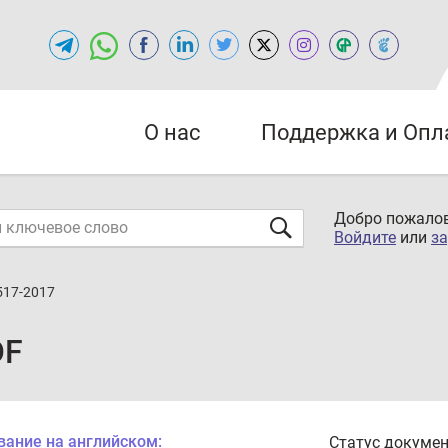
О нас
Поддержка и Опл
Добро пожалов
Войдите
или
за
517-2017
DF
вание на английском:
Статус докумен