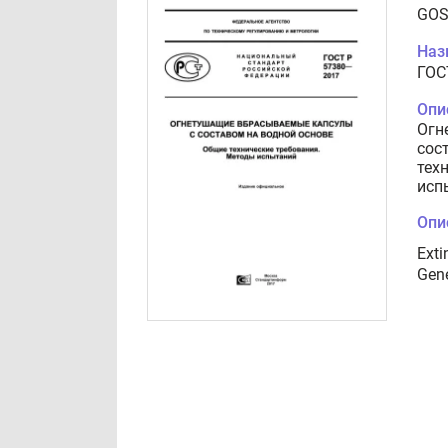
GOS
Наз
ГОС
Опи
Огн
сос
тех
исп
Опи
Exti
Gene