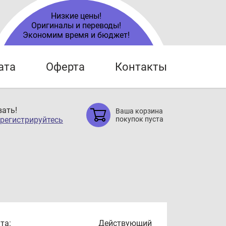
Низкие цены!
Оригиналы и переводы!
Экономим время и бюджет!
ата
Оферта
Контакты
ать!
Ваша корзина
регистрируйтесь
покупок пуста
та:
Действующий