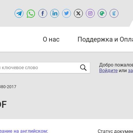
О нас
Поддержка и Опл
Добро пожалов
Войдите
или
за
380-2017
DF
вание на английском:
Статус докумен