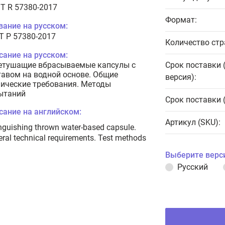
T R 57380-2017
Формат:
вание на русском:
Т Р 57380-2017
Количество стр
сание на русском:
етушащие вбрасываемые капсулы с
Срок поставки 
тавом на водной основе. Общие
версия):
нические требования. Методы
ытаний
Срок поставки 
сание на английском:
Артикул (SKU):
nguishing thrown water-based capsule.
ral technical requirements. Test methods
Выберите верс
Русский