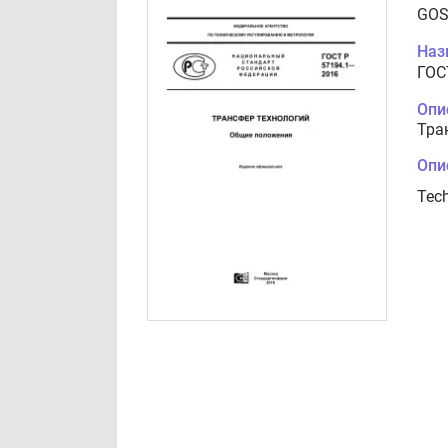
GOS
Наз
ГОС
Опи
Тра
Опи
Tech