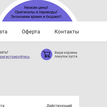
Низкие цены!
Оригиналы и переводы!
Экономим время и бюджет!
ата
Оферта
Контакты
ать!
Ваша корзина
регистрируйтесь
покупок пуста
та:
Действующий