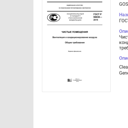
GOS
Наз
ГОС
Опи
Чис
кон
тре
Опи
Clea
Gene