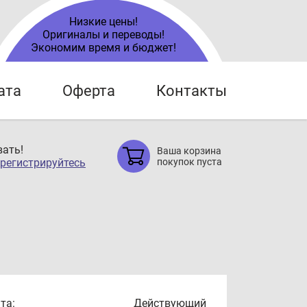
Низкие цены!
Оригиналы и переводы!
Экономим время и бюджет!
ата
Оферта
Контакты
ать!
Ваша корзина
регистрируйтесь
покупок пуста
та:
Действующий