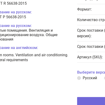
T R 56638-2015
Формат:
вание на русском:
Т Р 56638-2015
Количество стр
сание на русском:
тые помещения. Вентиляция и
Срок поставки 
диционирование воздуха. Общие
версия):
бования
Срок поставки 
сание на английском:
n rooms. Ventilation and air conditioning.
Артикул (SKU):
ral requirements
Выберите верс
Русский