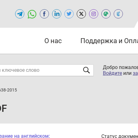
О нас
Поддержка и Опл
Добро пожалов
Войдите
или
за
638-2015
DF
вание на английском:
Статус докумен