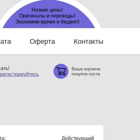
Низкие цены!
Оригиналы и переводы!
Экономим время и бюджет!
ата
Оферта
Контакты
ать!
Ваша корзина
покупок пуста
арегистрируйтесь
та:
Действующий