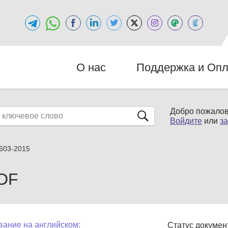
О нас
Поддержка и Опл
Добро пожалов
Войдите
или
з
603-2015
PDF
вание на английском:
Статус докумен