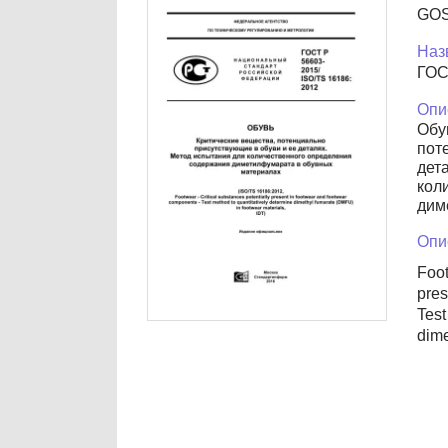
GOS
Наз
ГОС
Опи
Обу
пот
дет
кол
дим
Опи
Foot
pres
Test
dime