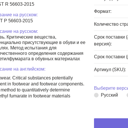
T R 56603-2015
Формат:
вание на русском:
Т Р 56603-2015
Количество стр
сание на русском:
вь. Критические вещества,
Срок поставки 
енциально присутствующие в обуви и ее
версия):
алях. Метод испытания для
ичественного определения содержания
Срок поставки (
етилфумарата в обувных материалах
сание на английском:
Артикул (SKU):
wear. Critical substances potentially
ent in footwear and footwear components.
Выберите верси
 method to quantitatively determine
Русский
thyl fumarate in footwear materials