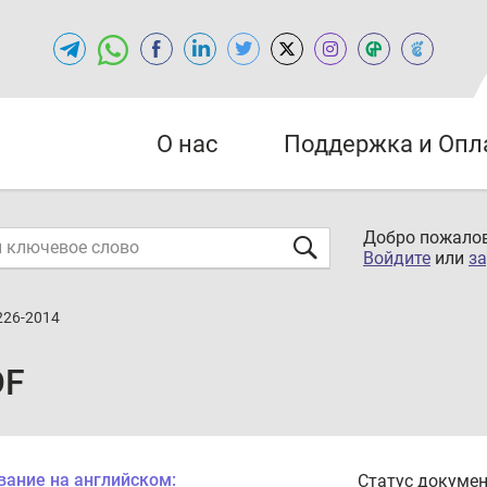
О нас
Поддержка и Опл
Добро пожалов
Войдите
или
за
226-2014
DF
вание на английском:
Статус докумен