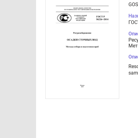
GOS
Наз
ГОС
Опи
Рес
Мет
Опи
Reso
samp