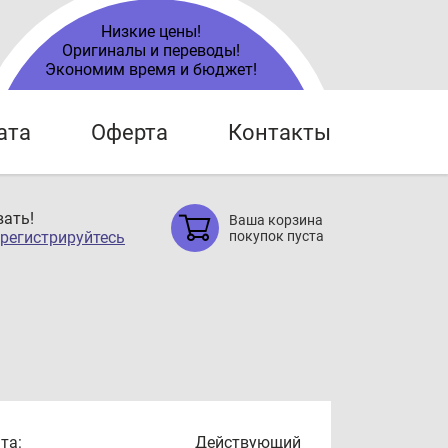
Низкие цены!
Оригиналы и переводы!
Экономим время и бюджет!
ата
Оферта
Контакты
ать!
Ваша корзина
регистрируйтесь
покупок пуста
та:
Действующий