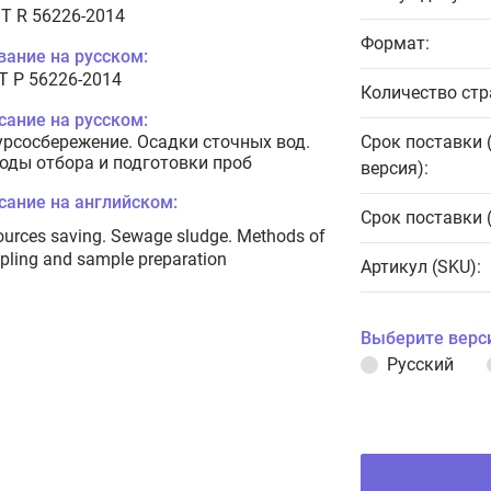
T R 56226-2014
Формат:
вание на русском:
Т Р 56226-2014
Количество стр
сание на русском:
урсосбережение. Осадки сточных вод.
Срок поставки 
оды отбора и подготовки проб
версия):
сание на английском:
Срок поставки 
urces saving. Sewage sludge. Methods of
ling and sample preparation
Артикул (SKU):
Выберите верс
Русский