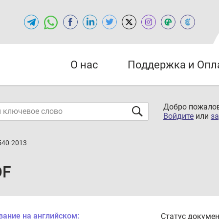
О нас
Поддержка и Опл
Добро пожалов
Войдите
или
за
540-2013
DF
вание на английском:
Статус докумен