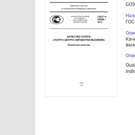
GOS
Наз
ГОС
Опи
Кач
выз
Опи
Qual
indi