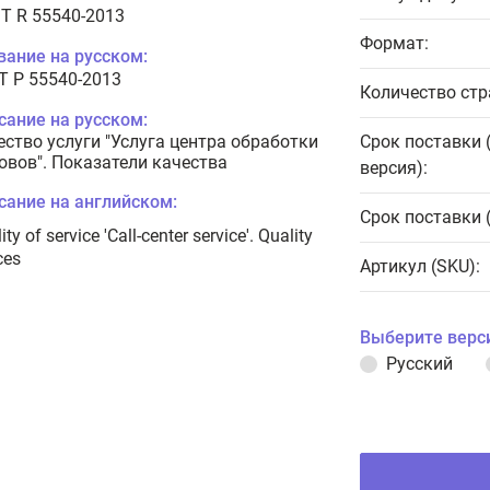
T R 55540-2013
Формат:
вание на русском:
Т Р 55540-2013
Количество стр
сание на русском:
ество услуги "Услуга центра обработки
Срок поставки 
овов". Показатели качества
версия):
сание на английском:
Срок поставки 
ity of service 'Call-center service'. Quality
ces
Артикул (SKU):
Выберите верс
Русский