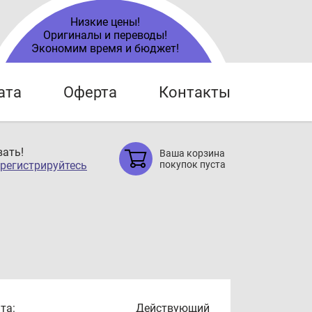
Низкие цены!
Оригиналы и переводы!
Экономим время и бюджет!
ата
Оферта
Контакты
ать!
Ваша корзина
регистрируйтесь
покупок пуста
та:
Действующий