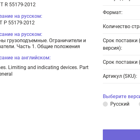
T R 55179-2012
Формат:
вание на русском:
Т Р 55179-2012
Количество стр
сание на русском:
ны грузоподъемные. Ограничители и
Срок поставки 
затели. Часть 1. Общие положения
версия):
сание на английском:
Срок поставки 
es. Limiting and indicating devices. Part
eneral
Артикул (SKU):
Выберите верс
Русский