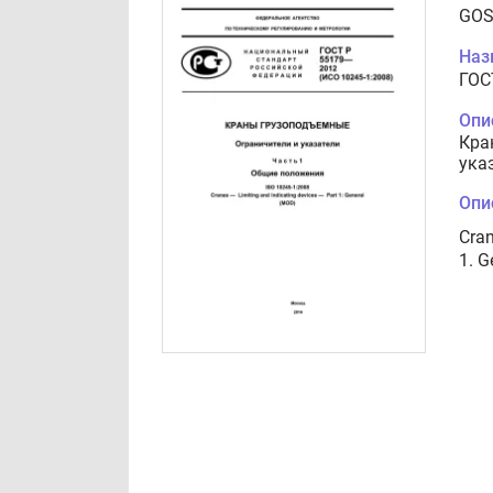
GOS
Наз
ГОС
Опи
Кра
ука
Опи
Cran
1. G