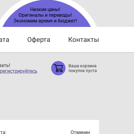
Низкие цены!
Оригиналы и переводы!
Экономим время и бюджет!
ата
Оферта
Контакты
ать!
Ваша корзина
регистрируйтесь
покупок пуста
та:
Отменен