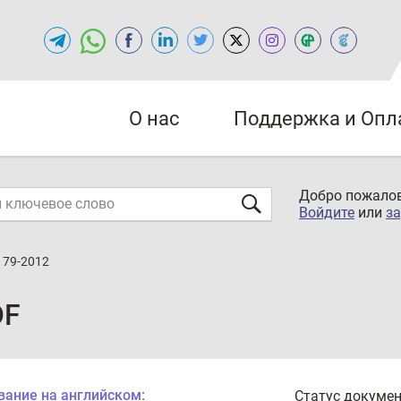
О нас
Поддержка и Опл
Добро пожалов
Войдите
или
за
179-2012
DF
вание на английском:
Статус докумен