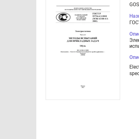
GOS
Наз
ГОС
Опи
Эле
исп
Опи
Elec
spec