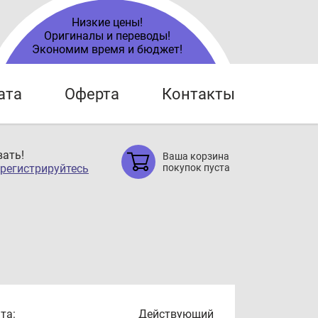
Низкие цены!
Оригиналы и переводы!
Экономим время и бюджет!
ата
Оферта
Контакты
ать!
Ваша корзина
регистрируйтесь
покупок пуста
та:
Действующий