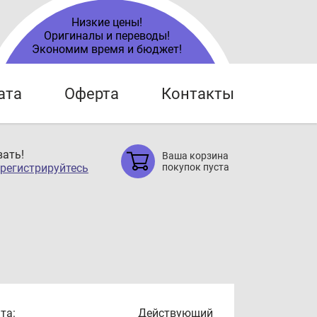
Низкие цены!
Оригиналы и переводы!
Экономим время и бюджет!
ата
Оферта
Контакты
ать!
Ваша корзина
регистрируйтесь
покупок пуста
та:
Действующий