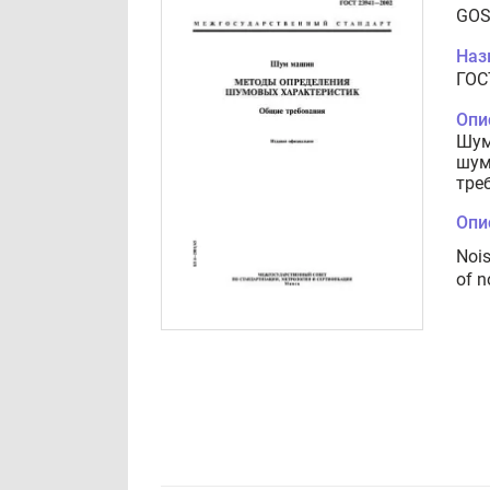
GOS
Наз
ГОС
Опи
Шум
шум
тре
Опи
Nois
of n