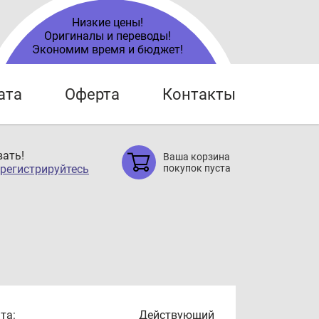
Низкие цены!
Оригиналы и переводы!
Экономим время и бюджет!
ата
Оферта
Контакты
ать!
Ваша корзина
регистрируйтесь
покупок пуста
та:
Действующий