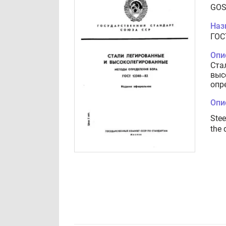
GOS
Наз
ГОС
Опи
Ста
выс
опр
Опи
Stee
the 