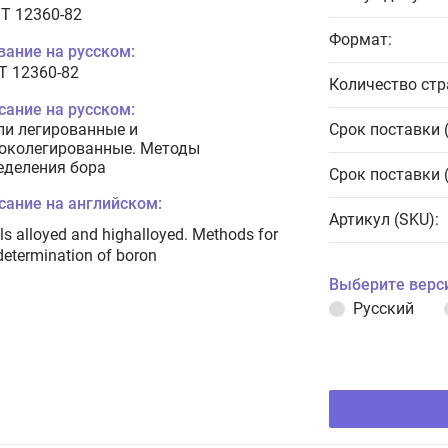
T 12360-82
Формат:
вание на русском:
Т 12360-82
Количество стр
сание на русском:
ли легированные и
Срок поставки 
околегированные. Методы
еделения бора
Срок поставки 
сание на английском:
Артикул (SKU):
ls alloyed and highalloyed. Methods for
determination of boron
Выберите верс
Русский