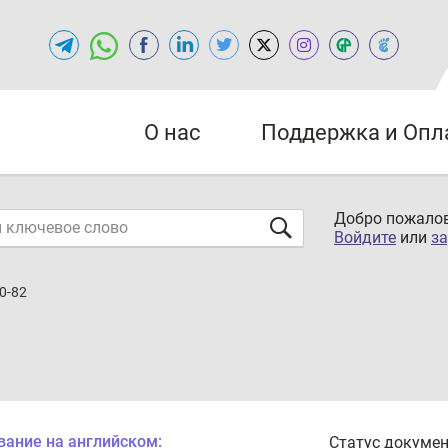
О нас
Поддержка и Опл
Добро пожалов
Войдите
или
за
0-82
вание на английском:
Статус докумен