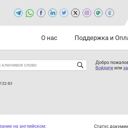
О нас
Поддержка и Опл
Добро пожалов
Войдите
или
за
.132-83
вание на английском:
Статус докумен