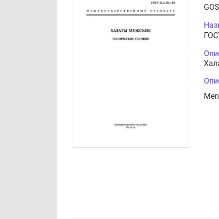
GOS
Наз
ГОС
Опи
Хал
Опи
Men`