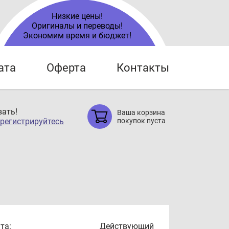
Низкие цены!
Оригиналы и переводы!
Экономим время и бюджет!
ата
Оферта
Контакты
ать!
Ваша корзина
регистрируйтесь
покупок пуста
та:
Действующий