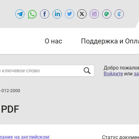
О нас
Поддержка и Опл
Добро пожалов
Войдите
или
за
2-012-2000
 PDF
вание на английском:
Статус докумен