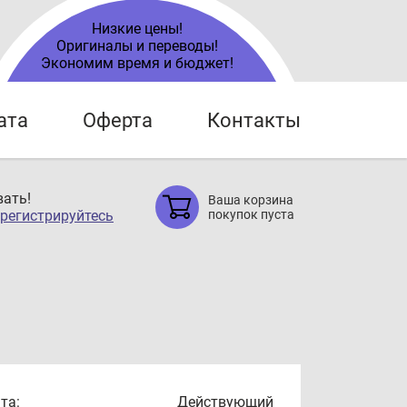
Низкие цены!
Оригиналы и переводы!
Экономим время и бюджет!
ата
Оферта
Контакты
ать!
Ваша корзина
регистрируйтесь
покупок пуста
та:
Действующий