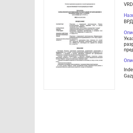
VRD
Наз
ВРД
Опи
Ука
раз
пре
Опи
Inde
Gazp