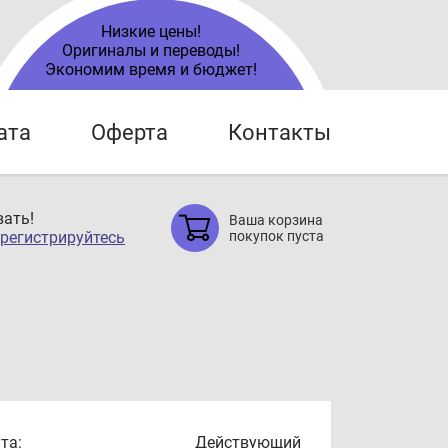
Низкие цены!
Оригиналы и переводы!
Экономим время и бюджет!
ата
Оферта
Контакты
ать!
Ваша корзина
регистрируйтесь
покупок пуста
та:
Действующий