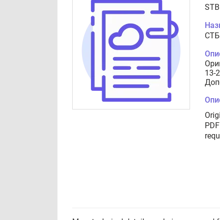
STB
Наз
СТБ
Опи
Ори
13-
Доп
Опи
Orig
PDF 
requ