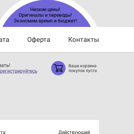
Низкие цены!
Оригиналы и переводы!
Экономим время и бюджет!
ата
Оферта
Контакты
ать!
Ваша корзина
регистрируйтесь
покупок пуста
та:
Действующий