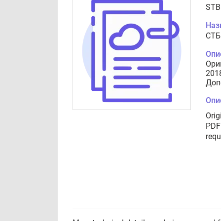
STB
Наз
СТБ
Опи
Ори
201
Доп
Опи
Orig
PDF 
requ