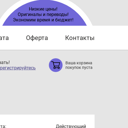
Низкие цены!
Оригиналы и переводы!
Экономим время и бюджет!
ата
Оферта
Контакты
ать!
Ваша корзина
регистрируйтесь
покупок пуста
та:
Действующий