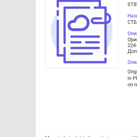
STB
Наз
СТБ
Опи
Ори
224
Доп
Опи
Orig
in P
on r