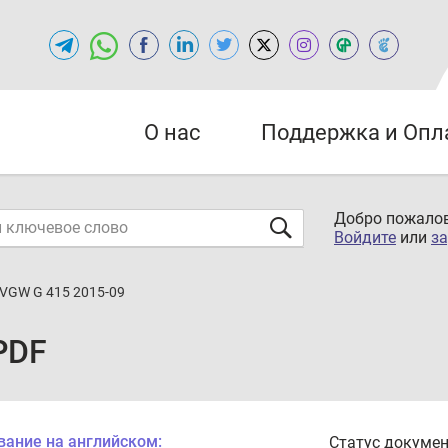
О нас
Поддержка и Опл
Добро пожалов
Войдите
или
за
VGW G 415 2015-09
PDF
вание на английском:
Статус докумен