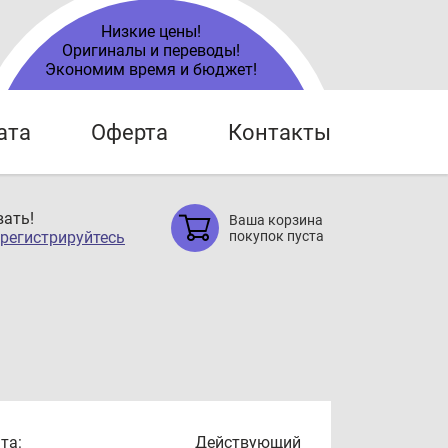
Низкие цены!
Оригиналы и переводы!
Экономим время и бюджет!
ата
Оферта
Контакты
ать!
Ваша корзина
регистрируйтесь
покупок пуста
та:
Действующий