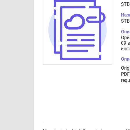
STB
Наз
STB
Опи
Ори
09 
инф
Опи
Orig
PDF 
requ