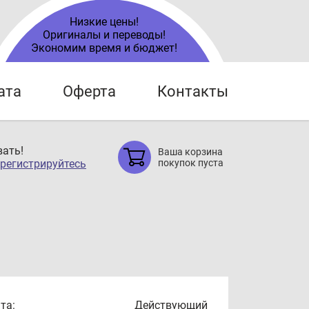
Низкие цены!
Оригиналы и переводы!
Экономим время и бюджет!
ата
Оферта
Контакты
ать!
Ваша корзина
регистрируйтесь
покупок пуста
та:
Действующий