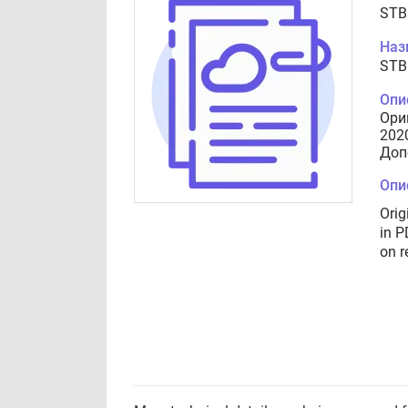
STB
Наз
STB
Опи
Ори
202
Доп
Опи
Orig
in P
on r