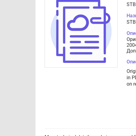
STB
Наз
STB
Опи
Ори
200
Доп
Опи
Orig
in P
on r