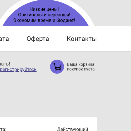
Низкие цены!
Оригиналы и переводы!
Экономим время и бюджет!
ата
Оферта
Контакты
ать!
Ваша корзина
регистрируйтесь
покупок пуста
та:
Действующий