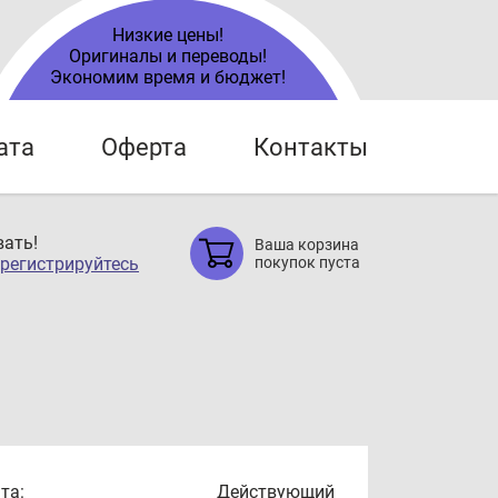
Низкие цены!
Оригиналы и переводы!
Экономим время и бюджет!
ата
Оферта
Контакты
ать!
Ваша корзина
регистрируйтесь
покупок пуста
та:
Действующий