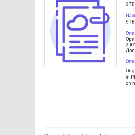
STB
Наз
STB
Опи
Ори
200
Доп
Опи
Orig
in P
on r