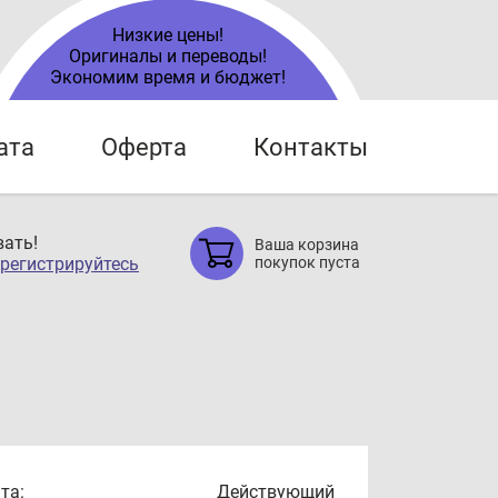
Низкие цены!
Оригиналы и переводы!
Экономим время и бюджет!
ата
Оферта
Контакты
ать!
Ваша корзина
регистрируйтесь
покупок пуста
та:
Действующий