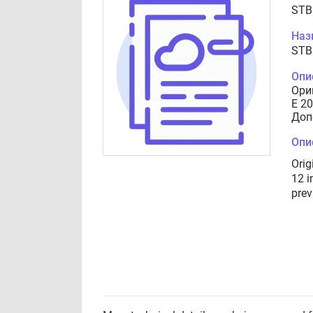
STB
Наз
STB
Опи
Ори
E 2
Доп
Опи
Orig
12 i
prev