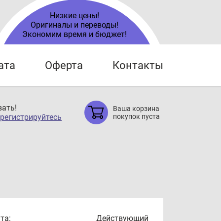
Низкие цены!
Оригиналы и переводы!
Экономим время и бюджет!
ата
Оферта
Контакты
ать!
Ваша корзина
регистрируйтесь
покупок пуста
та:
Действующий