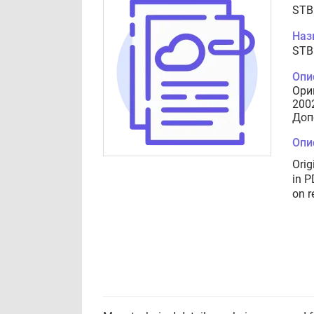
STB
Наз
STB
Опи
Ори
200
Доп
Опи
Orig
in P
on r