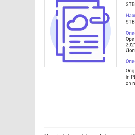
STB
Наз
STB
Опи
Ори
202
Доп
Опи
Orig
in P
on r