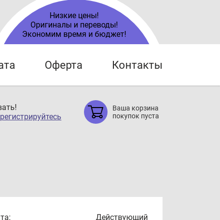
Низкие цены!
Оригиналы и переводы!
Экономим время и бюджет!
ата
Оферта
Контакты
ать!
Ваша корзина
регистрируйтесь
покупок пуста
та:
Действующий