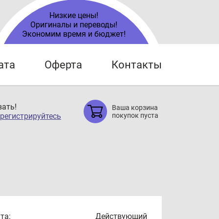
Низкие цены!
Оригиналы и переводы!
Экономим время и бюджет!
ата
Оферта
Контакты
ать!
Ваша корзина
регистрируйтесь
покупок пуста
та:
Действующий