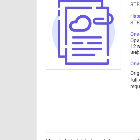
STB
Наз
STB
Опи
Ори
12 
инф
Опи
Orig
full
requ