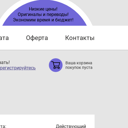
Низкие цены!
Оригиналы и переводы!
Экономим время и бюджет!
ата
Оферта
Контакты
ать!
Ваша корзина
регистрируйтесь
покупок пуста
та:
Действующий