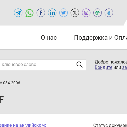
О нас
Поддержка и Опл
Добро пожалов
Войдите
или
за
А 034-2006
F
вание на английском:
Статус докумен