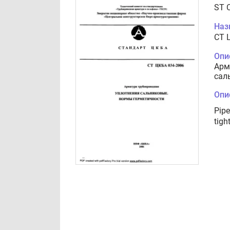
ST 
Наз
СТ 
Опи
Арм
сал
Опи
Pipe
tigh