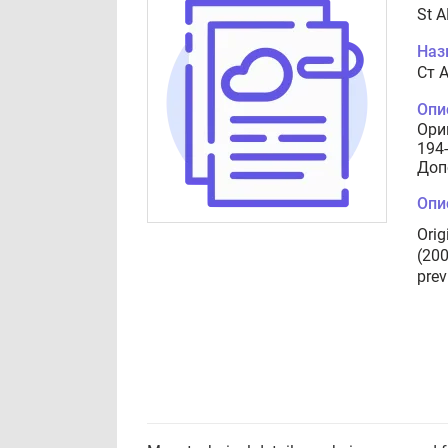
St A
Наз
Ст A
Опи
Ори
194
Доп
Опи
Orig
(200
prev