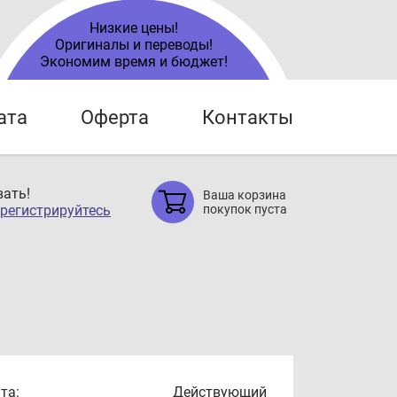
Низкие цены!
Оригиналы и переводы!
Экономим время и бюджет!
ата
Оферта
Контакты
ать!
Ваша корзина
регистрируйтесь
покупок пуста
та:
Действующий