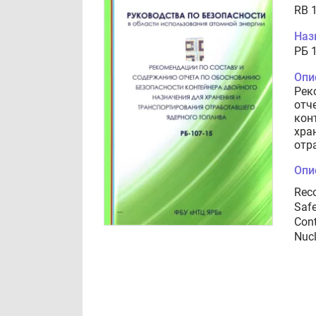
RB 
Наз
РБ 
Опи
Рек
отч
кон
хра
отр
Опи
Reco
Safe
Cont
Nucl