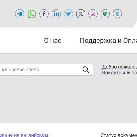
О нас
Поддержка и Опл
Добро пожалов
Войдите
или
за
вание на английском:
Статус докумен