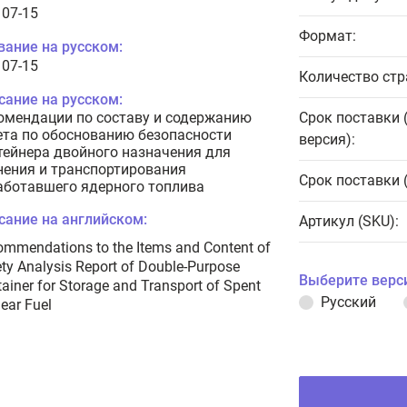
107-15
Формат:
вание на русском:
107-15
Количество стр
сание на русском:
омендации по составу и содержанию
Срок поставки 
ета по обоснованию безопасности
версия):
тейнера двойного назначения для
нения и транспортирования
Срок поставки 
аботавшего ядерного топлива
сание на английском:
Артикул (SKU):
mmendations to the Items and Content of
ty Analysis Report of Double-Purpose
Выберите верс
ainer for Storage and Transport of Spent
Русский
ear Fuel