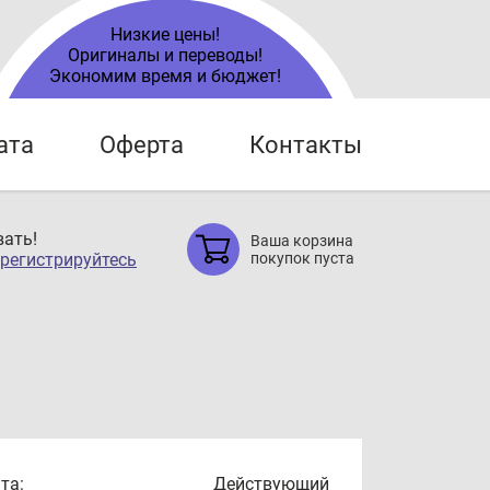
Низкие цены!
Оригиналы и переводы!
Экономим время и бюджет!
ата
Оферта
Контакты
ать!
Ваша корзина
регистрируйтесь
покупок пуста
та:
Действующий