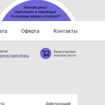
Низкие цены!
Оригиналы и переводы!
Экономим время и бюджет!
ата
Оферта
Контакты
ать!
Ваша корзина
регистрируйтесь
покупок пуста
та:
Действующий