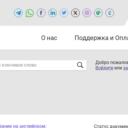
О нас
Поддержка и Опл
Добро пожалов
Войдите
или
за
вание на английском:
Статус докумен