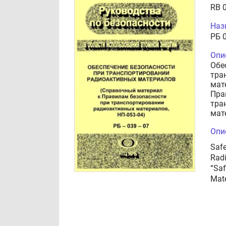
RB 
Наз
РБ 
Опи
Обе
тра
мат
Пра
тра
мат
Опи
Safe
Radi
“Saf
Mate