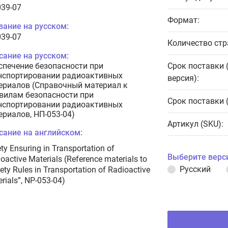
039-07
Формат:
вание на русском:
039-07
Количество стр
сание на русском:
спечение безопасности при
Срок поставки 
нспортировании радиоактивных
версия):
ериалов (Справочный материал к
вилам безопасности при
Срок поставки 
нспортировании радиоактивных
ериалов, НП-053-04)
Артикул (SKU):
сание на английском:
ty Ensuring in Transportation of
Выберите верс
oactive Materials (Reference materials to
Русский
ety Rules in Transportation of Radioactive
rials”, NP-053-04)