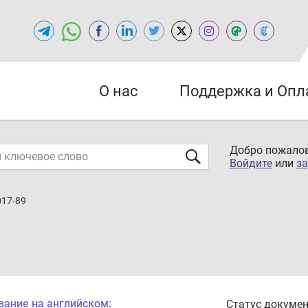
О нас
Поддержка и Опл
Добро пожалов
Войдите
или
за
017-89
вание на английском:
Статус докумен