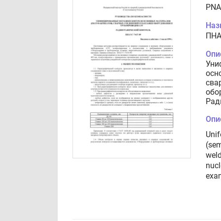
PNA
Наз
ПНА
Опи
Уни
осн
сва
обо
Рад
Опи
Unif
(sem
weld
nucl
exa