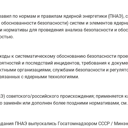
Правил по нормам и правилам ядерной энергетики (ПНАЭ),
 обоснованности безопасности) систем и элементов ядерн
и нормативы для проведения анализа безопасности и обо
остью.
оды к систематическому обоснованию безопасности прое
оятностей и последствий инцидентов, требования к докум
ктными организациями, службами безопасности и регулят
связанных с ядерными технологиями.
) советского/российского происхождения; применяется к
о заменён или дополнен более поздними нормативами, см.
дания ПНАЭ выпускались Госатомнадзором СССР / Минэне