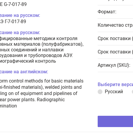
E G-7-017-89
Формат:
вание на русском:
Э Г-7-017-89
Количество стр
сание на русском:
фицированные методики контроля
Срок поставки 
овных материалов (полуфабрикатов),
рных соединений и наплавки
Срок поставки 
рудования и трубопроводов АЭУ.
иографический контроль
Артикул (SKU):
сание на английском:
orm control methods for basic materials
Выберите верс
i-finished materials), welded joints and
Русский
ing on of equipment and pipelines of
ear power plants. Radiographic
mination