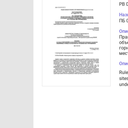
PB 
Наз
ПБ 
Опи
Пра
объ
гор
мес
Опи
Rule
site
unde