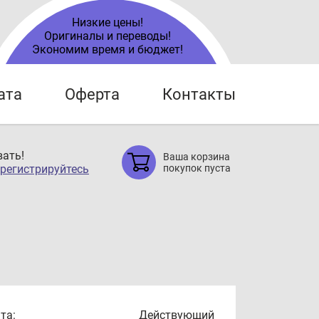
Низкие цены!
Оригиналы и переводы!
Экономим время и бюджет!
ата
Оферта
Контакты
ать!
Ваша корзина
регистрируйтесь
покупок пуста
та:
Действующий