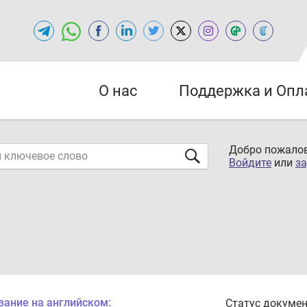
О нас
Поддержка и Опл
Добро пожалов
Войдите
или
за
вание на английском:
Статус докумен