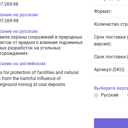
07-269-98
Формат:
вание на русском:
07-269-98
Количество стр
сание на русском:
вила охраны сооружений и природных
Срок поставки 
ектов от вредного влияния подземных
версия):
ных разработок на угольных
торождениях
Срок поставки 
сание на английском:
Артикул (SKU):
s for protection of facilities and natural
s from the harmful influence of
rground mining at coal deposits
Выберите верс
Русский