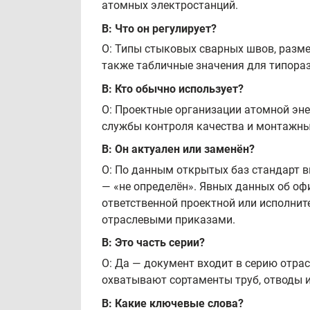
атомных электростанций.
В: Что он регулирует?
О: Типы стыковых сварных швов, разме
также табличные значения для типораз
В: Кто обычно использует?
О: Проектные организации атомной эне
службы контроля качества и монтажны
В: Он актуален или заменён?
О: По данным открытых баз стандарт вв
— «не определён». Явных данных об оф
ответственной проектной или исполни
отраслевыми приказами.
В: Это часть серии?
О: Да — документ входит в серию отра
охватывают сортаменты труб, отводы и
В: Какие ключевые слова?