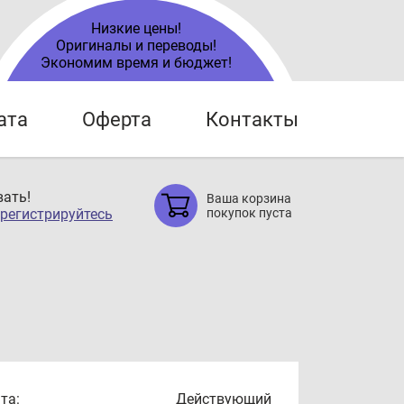
Низкие цены!
Оригиналы и переводы!
Экономим время и бюджет!
ата
Оферта
Контакты
ать!
Ваша корзина
регистрируйтесь
покупок пуста
та:
Действующий