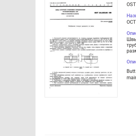
OST
Наз
ОСТ
Опи
Швы
тру
раз
Опи
Butt
mai