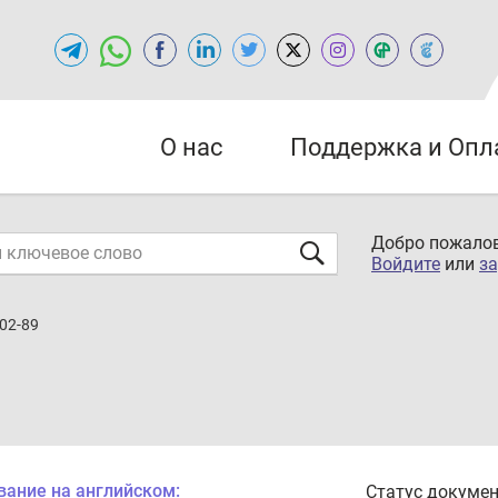
О нас
Поддержка и Опл
Добро пожалов
Войдите
или
за
02-89
вание на английском:
Статус докумен