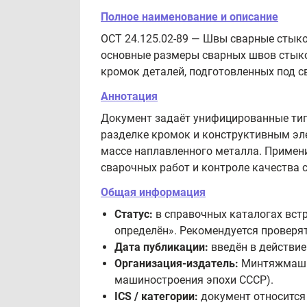
Полное наименование и описание
ОСТ 24.125.02-89 — Швы сварные стыко
основные размеры сварных швов стык
кромок деталей, подготовленных под с
Аннотация
Документ задаёт унифицированные тип
разделке кромок и конструктивным эле
массе наплавленного металла. Примени
сварочных работ и контроле качества 
Общая информация
Статус:
в справочных каталогах встре
определён». Рекомендуется проверя
Дата публикации:
введён в действие 
Организация-издатель:
Минтяжмаш С
машиностроения эпохи СССР).
ICS / категории:
документ относится