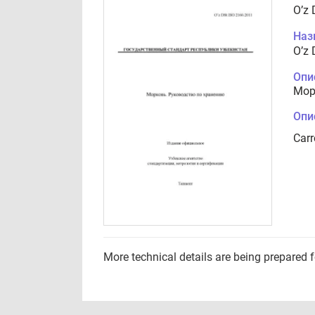
O’z 
Наз
O’z 
Опи
Мор
Опи
Carr
More technical details are being prepared 