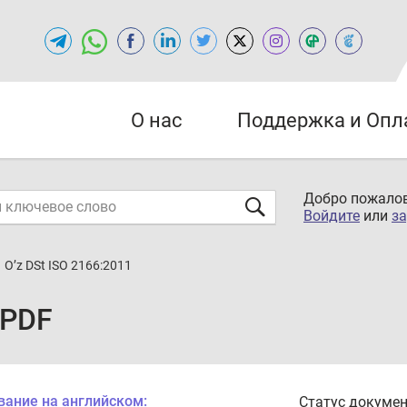
О нас
Поддержка и Опл
Добро пожалов
Войдите
или
за
O’z DSt ISO 2166:2011
 PDF
вание на английском:
Статус докумен