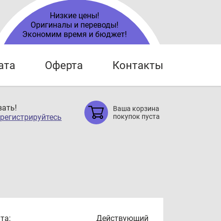
Низкие цены!
Оригиналы и переводы!
Экономим время и бюджет!
ата
Оферта
Контакты
ать!
Ваша корзина
регистрируйтесь
покупок пуста
та:
Действующий