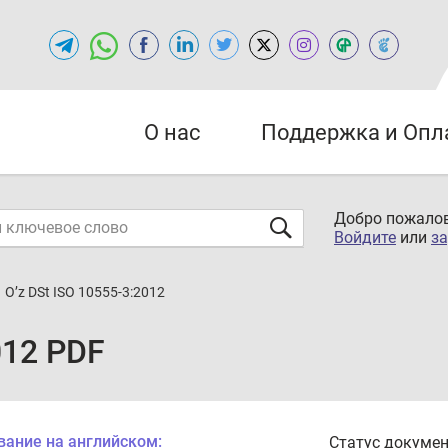
О нас
Поддержка и Опл
Добро пожалов
Войдите
или
за
O’z DSt ISO 10555-3:2012
012 PDF
вание на английском:
Статус докумен