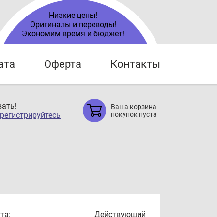
Низкие цены!
Оригиналы и переводы!
Экономим время и бюджет!
ата
Оферта
Контакты
ать!
Ваша корзина
регистрируйтесь
покупок пуста
та:
Действующий