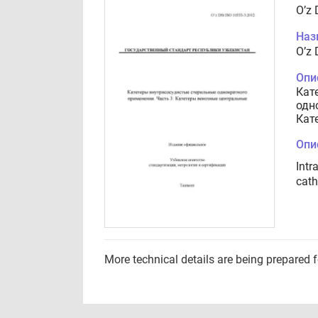
O’z 
Наз
O’z 
Опи
Кат
одн
Кат
Опи
Intr
cath
More technical details are being prepared 