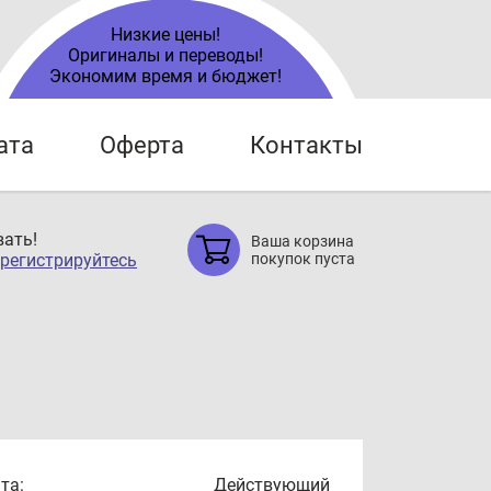
Низкие цены!
Оригиналы и переводы!
Экономим время и бюджет!
ата
Оферта
Контакты
ать!
Ваша корзина
регистрируйтесь
покупок пуста
та:
Действующий