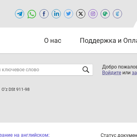
О нас
Поддержка и Опл
Добро пожалов
Войдите
или
за
O’z DSt 911-98
вание на английском:
Статус докумен