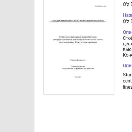
O’z 
Наз
O’z 
Опи
Сто
цен
выс
Кон
Опи
Stan
cent
line