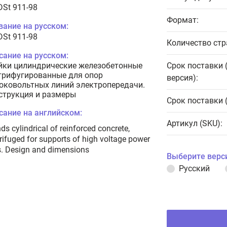
DSt 911-98
Формат:
вание на русском:
DSt 911-98
Количество стр
сание на русском:
йки цилиндрические железобетонные
Срок поставки 
трифугированные для опор
версия):
оковольтных линий электропередачи.
струкция и размеры
Срок поставки 
сание на английском:
Артикул (SKU):
ds cylindrical of reinforced concrete,
rifuged for supports of high voltage power
s. Design and dimensions
Выберите верс
Русский